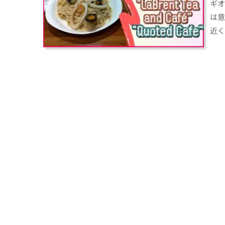
ギ
は
近く
つ