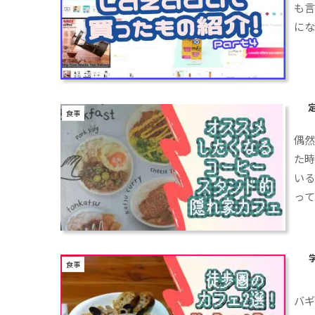
も言
に
食事
偶
た
い
っ
っ
食事
バ