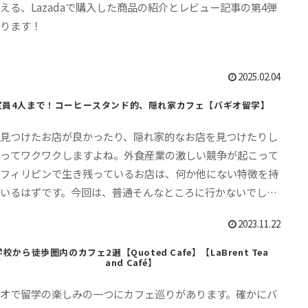
える、Lazadaで購入した商品の紹介とレビュー記事の第4弾
なります！
2025.02.04
定員4人まで！コーヒースタンド的、隠れ家カフェ【バギオ留学】
然見つけたお店が良かったり、隠れ家的なお店を見つけたりし
時ってワクワクしますよね。外食産業の激しい競争が起こって
るフィリピンで生き残っているお店は、何か他にない特徴を持
ているはずです。今回は、普通そんなところに行かないでしょ
て所で見つけた隠れ家的カフェを紹介します
2023.11.22
学校から徒歩圏内のカフェ2選【Quoted Cafe】【LaBrent Tea
and Café】
ギオで留学の楽しみの一つにカフェ巡りがあります。確かにバ